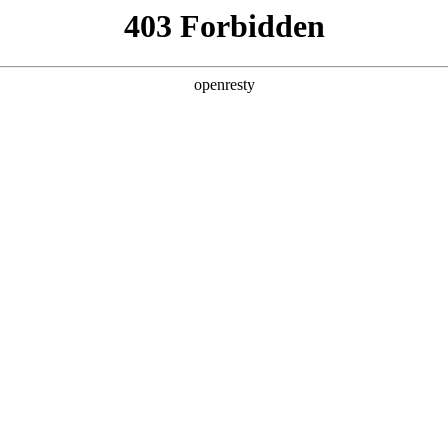
企业业务
个人业务
了解我们
投资者
公共服务
>
智能运维解决方案
新日 @ 北京建筑设计院
EN
Global
筑遇见科技赋能，会碰撞