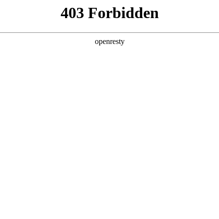
企业业务
个人业务
了解我们
投资者
>
公交信息发布解决方案
、人工智能和云计算等技术手段，覆盖场站、站亭、车厢等公交全场
EN
Global