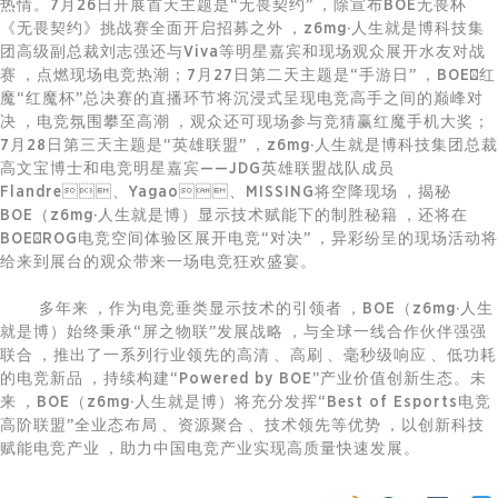
热情。7月26日开展首天主题是“无畏契约”，除宣布BOE无畏杯
《无畏契约》挑战赛全面开启招募之外，z6mg·人生就是博科技集
团高级副总裁刘志强还与Viva等明星嘉宾和现场观众展开水友对战
赛，点燃现场电竞热潮；7月27日第二天主题是“手游日”，BOE×红
魔“红魔杯”总决赛的直播环节将沉浸式呈现电竞高手之间的巅峰对
决，电竞氛围攀至高潮，观众还可现场参与竞猜赢红魔手机大奖；
7月28日第三天主题是“英雄联盟”，z6mg·人生就是博科技集团总裁
高文宝博士和电竞明星嘉宾——JDG英雄联盟战队成员
Flandre、Yagao、MISSING将空降现场，揭秘
BOE（z6mg·人生就是博）显示技术赋能下的制胜秘籍，还将在
BOE×ROG电竞空间体验区展开电竞“对决”，异彩纷呈的现场活动将
给来到展台的观众带来一场电竞狂欢盛宴。
多年来，作为电竞垂类显示技术的引领者，BOE（z6mg·人生
就是博）始终秉承“屏之物联”发展战略，与全球一线合作伙伴强强
联合，推出了一系列行业领先的高清、高刷、毫秒级响应、低功耗
的电竞新品，持续构建“Powered by BOE”产业价值创新生态。未
来，BOE（z6mg·人生就是博）将充分发挥“Best of Esports电竞
高阶联盟”全业态布局、资源聚合、技术领先等优势，以创新科技
赋能电竞产业，助力中国电竞产业实现高质量快速发展。