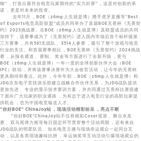
物”，打造出最符合电竞玩家期待的“实力好屏”，这是对创新的承
诺，更是对未来的投资。
去年11月，BOE（z6mg·人生就是博）携手虎牙直播等“Best
of Esports电竞高阶联盟”成员共同举办了首届BOE无畏杯《无畏契
约》2023挑战赛。在BOE（z6mg·人生就是博）及联盟成员的共同
加持下，该赛事成为了《无畏契约》进入国内市场后首个标杆级第
三方赛事，共有561支战队、3514人参赛，吸引了整个游戏与电竞
行业的关注。和首届赛事相比，BOE无畏杯《无畏契约》2024挑战
赛，从报名通道、赛制、奖金等方面进行了全新升级，更与
BOE（z6mg·人生就是博）一年一度的全球创新伙伴大会（BOE
IPC）联动，并将该赛事决赛作为大会收官活动，让今年的无畏杯
更具期待和看点。此外，今年年初，BOE（z6mg·人生就是博）和
JDG京东电子竞技俱乐部建立战略合作伙伴关系，为JDG战队提供
更加先进、专业的显示技术赛训方案，并共同通过无畏杯比赛搭建
了面向广大玩家的职业通路，为有志于进入电竞行业的高阶玩家提
供机会，也为中国电竞输送人才。
“你好BOE” ChinaJoy站，现场活动精彩纷呈，亮点不断
“你好BOE”ChinaJoy站不仅有精彩Coser巡游、舞台水友
赛、双马尾弹力摇等每日固定环节贯穿整个活动周期，还有来自
JDG战队的明星队员、知名电竞主播与现场幸运观众一起同台互
动，以及各类现场趣味比拼，幸运抽奖等互动活动引爆现场观众的