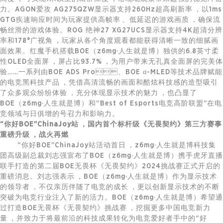
力。AGON爱攻 AG275QZW显示器支持260Hz超高刷新率，以1ms
GTG疾速响应时间为玩家提供高帧率、低延迟的游戏画质，确保流
畅丝滑的游戏体验。ROG 绝神27 XG27UCS显示器支持4K超清分辨
率和178°广视角，玩家从各个角度观看都能获得清晰一致的细腻画
面效果。红魔手机搭载BOE（z6mg·人生就是博）独供的6.8英寸柔
性OLED全面屏，屏占比93.7%，为用户带来无孔真全面屏的完美体
验……一系列由BOE ADS Pro、BOE α-MLED等技术品牌赋能
的电竞黑科技产品，凭借高清流畅的画面和酷炫科技感的造型吸引
了众多观众纷纷体验，充分体现显示技术的魅力，也凸显了
BOE（z6mg·人生就是博）和“Best of Esports电竞高阶联盟”在电
竞领域与日俱增的号召力和影响力。
“你好BOE”ChinaJoy站，国内首个标杆级《无畏契约》第三方赛事
重磅升级，战火再燃
“你好BOE”ChinaJoy站活动首日，z6mg·人生就是博科技集
团高级副总裁刘志强宣布了BOE（z6mg·人生就是博）携手虎牙直播
联手打造的第二届BOE无畏杯《无畏契约》2024挑战赛正式开启的
重磅消息。刘志强表示，BOE（z6mg·人生就是博）作为显示技术
的领导者，不仅亲历伴随了电竞的成长，更以创新显示技术的不断
突破为电竞行业注入了新的活力。BOE（z6mg·人生就是博）希望通
过打造BOE无畏杯《无畏契约》挑战赛，挖掘更多中国电竞新力
量，并致力于将最前沿的科技成果转化为电竞爱好者手中的“好