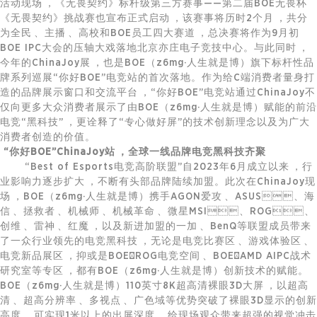
活动现场，《无畏契约》标杆级第三方赛事——第二届BOE无畏杯
《无畏契约》挑战赛也宣布正式启动，该赛事将历时2个月，共分
为全民、主播、高校和BOE员工四大赛道，总决赛将作为9月初
BOE IPC大会的压轴大戏落地北京亦庄电子竞技中心。与此同时，
今年的ChinaJoy展，也是BOE（z6mg·人生就是博）旗下标杆性品
牌系列巡展“你好BOE”电竞站的首次落地。作为给C端消费者量身打
造的品牌展示窗口和交流平台，“你好BOE”电竞站通过ChinaJoy不
仅向更多大众消费者展示了由BOE（z6mg·人生就是博）赋能的前沿
电竞“黑科技”，更诠释了“专心做好屏”的技术创新理念以及为广大
消费者创造的价值。
“你好BOE”ChinaJoy站，全球一线品牌电竞黑科技齐聚
“Best of Esports电竞高阶联盟”自2023年6月成立以来，行
业影响力逐步扩大，不断有头部品牌陆续加盟。此次在ChinaJoy现
场，BOE（z6mg·人生就是博）携手AGON爱攻、ASUS、海
信、拯救者、机械师、机械革命、微星MSI、ROG、
创维、雷神、红魔，以及新进加盟的一加、BenQ等联盟成员带来
了一众行业领先的电竞黑科技，无论是电竞比赛区、游戏体验区、
电竞新品展区，抑或是BOE×ROG电竞空间、BOE×AMD AIPC战术
研究室等专区，都有BOE（z6mg·人生就是博）创新技术的赋能。
BOE（z6mg·人生就是博）110英寸8K超高清裸眼3D大屏，以超高
清、超高分辨率、多视点、广色域等优势突破了裸眼3D显示的创新
高度，可实现1米以上的出屏深度，给现场观众带来超强的视觉冲击